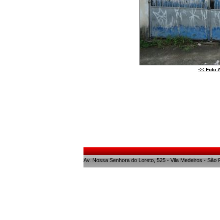
<<
Foto A
Av. Nossa Senhora do Loreto, 525 - Vila Medeiros - São