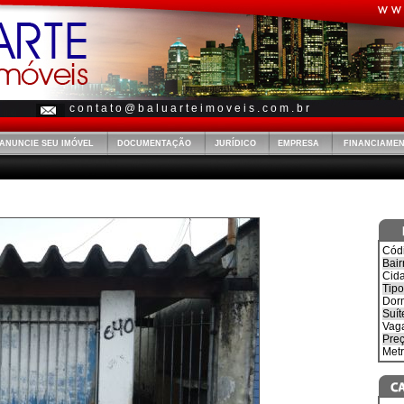
c o n t a t o @ b a l u a r t e i m o v e i s . c o m . b r
ANUNCIE SEU IMÓVEL
DOCUMENTAÇÃO
JURÍDICO
EMPRESA
FINANCIAME
Cód
Bair
Cid
Tipo
Dorm
Suít
Vag
Preç
Met