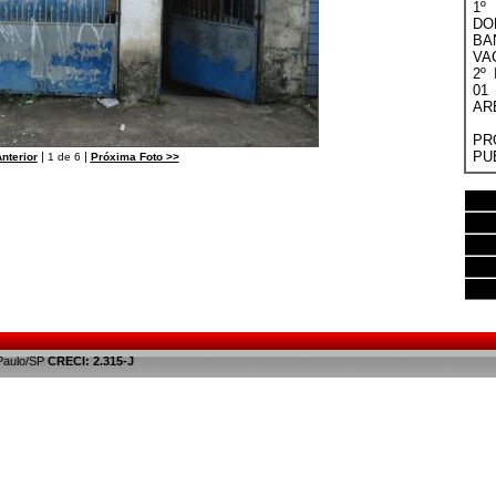
1º
DO
BA
VA
2º
01
AR
PR
PU
|
|
nterior
1 de 6
Próxima Foto
>>
 Paulo/SP
CRECI: 2.315-J