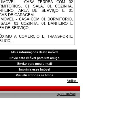
 IMÓVEL - CASA TÉRREA COM 02
RMITÓRIOS, 01 SALA, 01 COZINHA,
NHEIRO, AREA DE SERVIÇO E 01
GAS DE GARAGEM.
 IMÓVEL - CASA COM 01 DORMITÓRIO,
 SALA, 01 COZINHA, 01 BANHEIRO E
EA DE SERVIÇO.
ÓXIMO A COMERCIO E TRANSPORTE
BLICO .
Mais informações deste imóvel
Envie este Imóvel para um amigo
Enviar para meu e-mail
Imprima esse Imóvel
Visualizar todas as fotos
Voltar...
By SP Imóvel