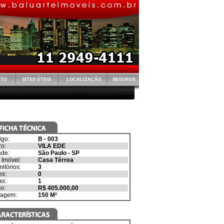
NTO
SITES ÚTEIS
LOCALIZAÇÃO
SEGUROS
igo:
B - 003
ro:
VILA EDE
ade:
São Paulo
-
SP
 Imóvel:
Casa Térrea
itórios:
3
es:
0
as:
1
o:
R$ 405.000,00
ragem:
150
M²