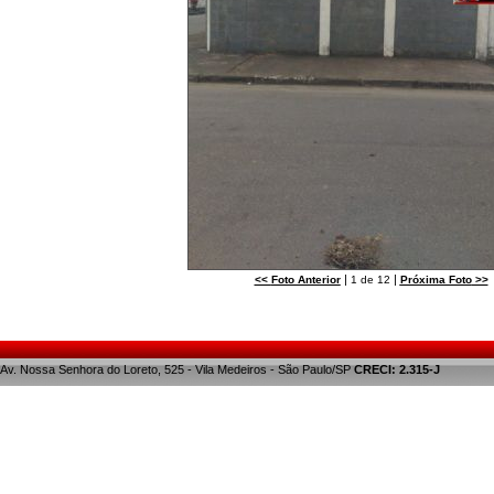
|
|
<<
Foto Anterior
1 de 12
Próxima Foto
>>
Av. Nossa Senhora do Loreto, 525 - Vila Medeiros - São Paulo/SP
CRECI: 2.315-J