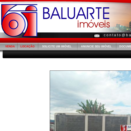
c o n t a t o @ b a 
VENDA
LOCAÇÃO
SOLICITE UM IMÓVEL
ANUNCIE SEU IMÓVEL
DOCUM