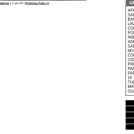
|
|
nterior
1 de 20
Próxima Foto
>>
AP
SA
BA
LA
CO
PO
Á
AD
SA
N
CO
CI
PR
PA
FA
10
TU
M
GU