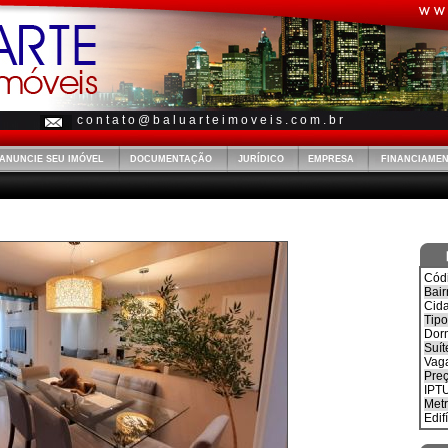
c o n t a t o @ b a l u a r t e i m o v e i s . c o m . b r
ANUNCIE SEU IMÓVEL
DOCUMENTAÇÃO
JURÍDICO
EMPRESA
FINANCIAME
Cód
Bair
Cid
Tipo
Dorm
Suít
Vag
Preç
IPTU
Met
Edifí