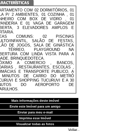
ARTAMENTO COM 02 DORMITÓRIOS, 01
LA P/ 2 AMBIENTES, 01 COZINHA , 01
NHEIRO COM BOX DE VIDRO , 01
VANDERIA E 01 VAGA DE GARAGEM
BERTA, 3 ELEVADORES AMPLOS E
RTARIA.
REAS COMUNS: 02 PISCINAS
ULTO/INFANTIL, SALÃO DE FESTAS,
LÃO DE JOGOS, SALA DE GINÁSTICA
O TÉRREO, PLAYGROUND NA
BERTURA COM LINDA VISTA PARA A
DADE, BRINQUEDOTECA.
ÓXIMO A COMERCIO , BANCOS,
DARIAS , RESTAURANTES, ESCOLAS ,
RMÁCIAS E TRANSPORTE PUBLICO, A
 MINUTOS DE CARRO DO METRÔ
CURUVI E SHOPPING TUCURUVI E A 30
INUTOS DO AEROPORTO DE
ARULHOS.
Mais informações deste imóvel
Envie este Imóvel para um amigo
Enviar para meu e-mail
Imprima esse Imóvel
Visualizar todas as fotos
Voltar...