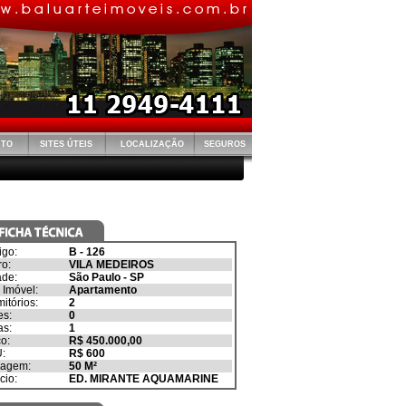
NTO
SITES ÚTEIS
LOCALIZAÇÃO
SEGUROS
igo:
B - 126
ro:
VILA MEDEIROS
ade:
São Paulo
-
SP
 Imóvel:
Apartamento
itórios:
2
es:
0
as:
1
o:
R$ 450.000,00
:
R$ 600
ragem:
50
M²
cio:
ED. MIRANTE AQUAMARINE