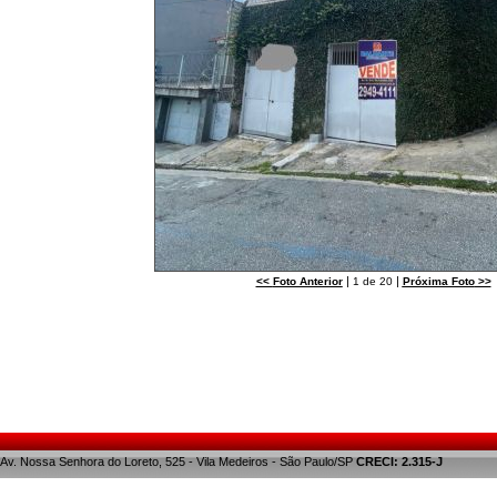
|
|
<<
Foto Anterior
1 de 20
Próxima Foto
>>
Av. Nossa Senhora do Loreto, 525 - Vila Medeiros - São Paulo/SP
CRECI: 2.315-J