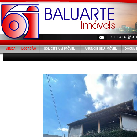
c o n t a t o @ b a 
VENDA
LOCAÇÃO
SOLICITE UM IMÓVEL
ANUNCIE SEU IMÓVEL
DOCUM