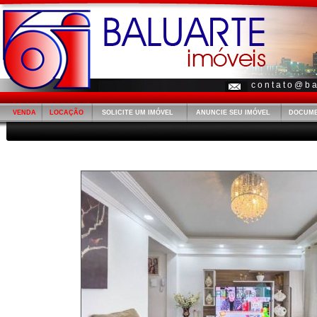
c o n t a t o @ b a 
VENDA
LOCAÇÃO
SOLICITE UM IMÓVEL
ANUNCIE SEU IMÓVEL
DOCUM