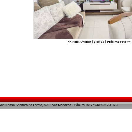
|
|
<<
Foto Anterior
1 de 13
Próxima Foto
>>
Av. Nossa Senhora do Loreto, 525 - Vila Medeiros - São Paulo/SP
CRECI: 2.315-J