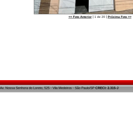
|
|
<<
Foto Anterior
1 de 20
Próxima Foto
>>
Av. Nossa Senhora do Loreto, 525 - Vila Medeiros - São Paulo/SP
CRECI: 2.315-J