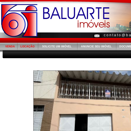
c o n t a t o @ b a 
VENDA
LOCAÇÃO
SOLICITE UM IMÓVEL
ANUNCIE SEU IMÓVEL
DOCUM