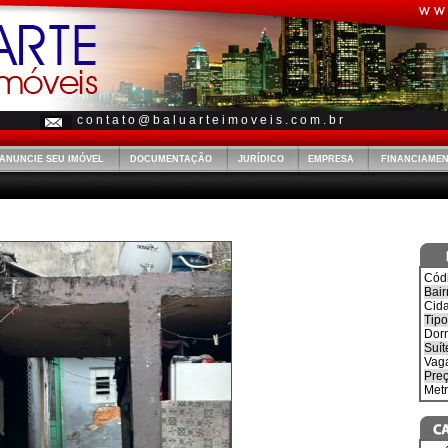
c o n t a t o @ b a l u a r t e i m o v e i s . c o m . b r
ANUNCIE SEU IMÓVEL
DOCUMENTAÇÃO
JURÍDICO
EMPRESA
FINANCIAME
Cód
Bair
Cid
Tipo
Dorm
Suít
Vag
Preç
Met