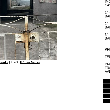
IM
CA
1°
BA
2°
BA
3°
BA
PR
TE
|
|
nterior
1 de 5
Próxima Foto
>>
PR
TR
AV