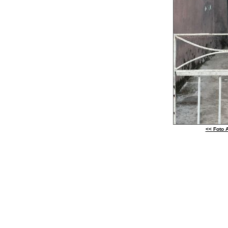
<<
Foto A