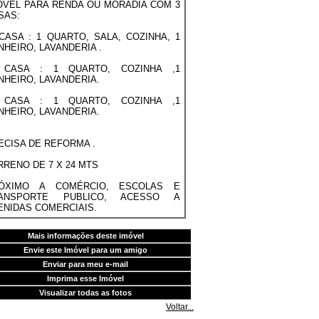
ÓVEL PARA RENDA OU MORADIA COM 3
SAS:
 CASA : 1 QUARTO, SALA, COZINHA, 1
NHEIRO, LAVANDERIA .
 CASA : 1 QUARTO, COZINHA ,1
NHEIRO, LAVANDERIA.
 CASA : 1 QUARTO, COZINHA ,1
NHEIRO, LAVANDERIA.
ECISA DE REFORMA .
RRENO DE 7 X 24 MTS
ÓXIMO A COMÉRCIO, ESCOLAS E
ANSPORTE PUBLICO, ACESSO A
ENIDAS COMERCIAIS.
Mais informações deste imóvel
Envie este Imóvel para um amigo
Enviar para meu e-mail
Imprima esse Imóvel
Visualizar todas as fotos
Voltar...