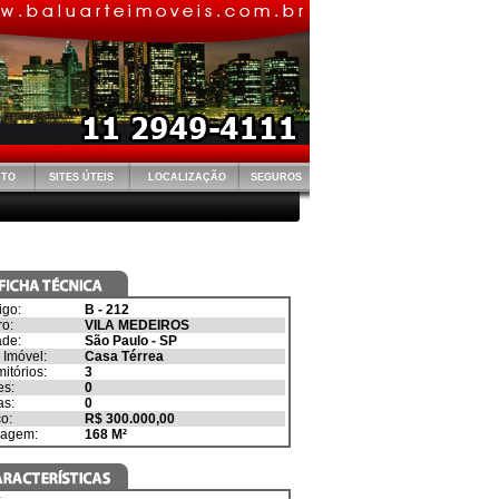
NTO
SITES ÚTEIS
LOCALIZAÇÃO
SEGUROS
igo:
B - 212
ro:
VILA MEDEIROS
ade:
São Paulo
-
SP
 Imóvel:
Casa Térrea
itórios:
3
es:
0
as:
0
o:
R$ 300.000,00
ragem:
168
M²